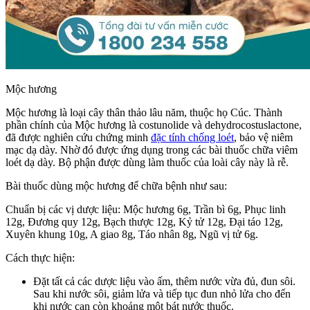
Mộc hương
Mộc hương là loại cây thân thảo lâu năm, thuộc họ Cúc. Thành
phần chính của Mộc hương là costunolide và dehydrocostuslactone,
đã được nghiên cứu chứng minh
đặc tính chống loét
, bảo vệ niêm
mạc dạ dày. Nhờ đó được ứng dụng trong các bài thuốc chữa viêm
loét dạ dày. Bộ phận được dùng làm thuốc của loài cây này là rễ.
Bài thuốc dùng mộc hương để chữa bệnh như sau:
Chuẩn bị các vị dược liệu: Mộc hương 6g, Trần bì 6g, Phục linh
12g, Đương quy 12g, Bạch thược 12g, Kỷ tử 12g, Đại táo 12g,
Xuyên khung 10g, A giao 8g, Táo nhân 8g, Ngũ vị tử 6g.
Cách thực hiện:
Đặt tất cả các dược liệu vào ấm, thêm nước vừa đủ, đun sôi.
Sau khi nước sôi, giảm lửa và tiếp tục đun nhỏ lửa cho đến
khi nước cạn còn khoảng một bát nước thuốc.