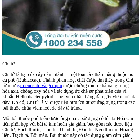
Chi tử
Chi tử là hạt của cây dành dành – một loại cây thân thẳng thuộc họ
cà phê (Rubiaceae). Thành phần hoạt chất được tìm thấy trong Chi
tử như
gardenoside và genipin
được chứng minh khả năng trung
hòa axit, chống oxy hóa và tác dụng ức chế sự phát triển của vi
khuẩn Helicobacter pylori – nguyên nhân hàng đầu gây viêm loét dạ
dày. Do đó, Chi tử là vị dược liệu hữu ích được ứng dụng trong các
bài thuốc chữa viêm loét dạ dày tá tràng.
Một bài thuốc phổ biến được ông cha ta sử dụng có tên là Hóa can
tiễn phối hợp với bài tả kim hoàn gia giảm, bao gồm các dược liệu
Chi tử, Bạch thược, Trần bì, Thanh bì, Đan bì, Ngô thù du, Hoàng
liên, Trạch tả, Bối mẫu. Bài thuốc này có tác dụng giảm cảm giác