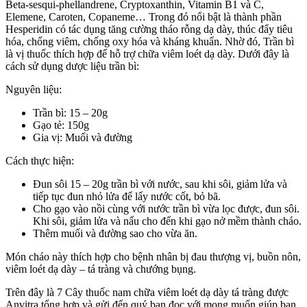
Beta-sesqui-phellandrene, Cryptoxanthin, Vitamin B1 và C,
Elemene, Caroten, Copaneme… Trong đó nổi bật là thành phần
Hesperidin có tác dụng tăng cường tháo rỗng dạ dày, thúc đẩy tiêu
hóa, chống viêm, chống oxy hóa và kháng khuẩn. Nhờ đó, Trần bì
là vị thuốc thích hợp để hỗ trợ chữa viêm loét dạ dày. Dưới đây là
cách sử dụng dược liệu trần bì:
Nguyên liệu:
Trần bì: 15 – 20g
Gạo tẻ: 150g
Gia vị: Muối và đường
Cách thực hiện:
Đun sôi 15 – 20g trần bì với nước, sau khi sôi, giảm lửa và
tiếp tục đun nhỏ lửa để lấy nước cốt, bỏ bã.
Cho gạo vào nồi cùng với nước trần bì vừa lọc được, đun sôi.
Khi sôi, giảm lửa và nấu cho đến khi gạo nở mềm thành cháo.
Thêm muối và đường sao cho vừa ăn.
Món cháo này thích hợp cho bệnh nhân bị đau thượng vị, buồn nôn,
viêm loét dạ dày – tá tràng và chướng bụng.
Trên đây là 7 Cây thuốc nam chữa viêm loét dạ dày tá tràng được
Anvitra tổng hợp và gửi đến quý bạn đọc với mong muốn giúp bạn