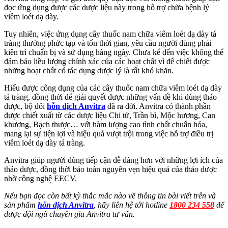
đọc ứng dụng được các dược liệu này trong hỗ trợ chữa bệnh lý
viêm loét dạ dày.
Tuy nhiên, việc ứng dụng cây thuốc nam chữa viêm loét dạ dày tá
tràng thường phức tạp và tốn thời gian, yêu cầu người dùng phải
kiên trì chuẩn bị và sử dụng hàng ngày. Chưa kể đến việc không thể
đảm bảo liều lượng chính xác của các hoạt chất vì để chiết được
những hoạt chất có tác dụng dược lý là rất khó khăn.
Hiểu được công dụng của các cây thuốc nam chữa viêm loét dạ dày
tá tràng, đồng thời để giải quyết được những vấn đề khi dùng thảo
dược, bộ đôi
hỗn dịch Anvitra
đã ra đời. Anvitra có thành phần
được chiết xuất từ các dược liệu Chi tử, Trần bì, Mộc hương, Can
khương, Bạch thược… với hàm lượng cao tình chất chuẩn hóa,
mang lại sự tiện lợi và hiệu quả vượt trội trong việc hỗ trợ điều trị
viêm loét dạ dày tá tràng.
Anvitra giúp người dùng tiếp cận dễ dàng hơn với những lợi ích của
thảo dược, đồng thời bảo toàn nguyên vẹn hiệu quả của thảo dược
nhờ công nghệ EECV.
Nếu bạn đọc còn bất kỳ thắc mắc nào về thông tin bài viết trên và
sản phẩm
hỗn dịch Anvitra
, hãy liên hệ tới hotline
1800 234 558
để
được đội ngũ chuyên gia Anvitra tư vấn.