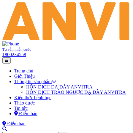
Tư vẫn miễn cước
1800234558
Trang chủ
Giới Thiệu
Thông tin sản phẩm
HỖN DỊCH DẠ DÀY ANVITRA
HỖN DỊCH TRÀO NGƯỢC DẠ DÀY ANVITRA
Kiến thức bệnh học
Thảo dược
Tin tức
Điểm bán
Điểm bán