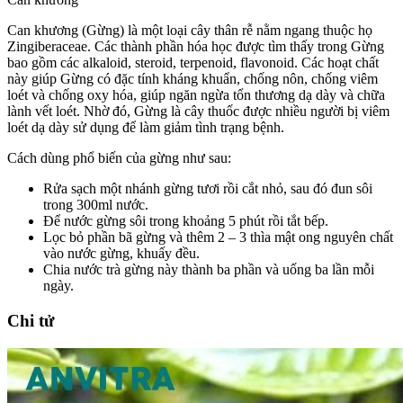
Can khương (Gừng) là một loại cây thân rễ nằm ngang thuộc họ
Zingiberaceae. Các thành phần hóa học được tìm thấy trong Gừng
bao gồm các alkaloid, steroid, terpenoid, flavonoid. Các hoạt chất
này giúp Gừng có đặc tính kháng khuẩn, chống nôn, chống viêm
loét và chống oxy hóa, giúp ngăn ngừa tổn thương dạ dày và chữa
lành vết loét. Nhờ đó, Gừng là cây thuốc được nhiều người bị viêm
loét dạ dày sử dụng để làm giảm tình trạng bệnh.
Cách dùng phổ biến của gừng như sau:
Rửa sạch một nhánh gừng tươi rồi cắt nhỏ, sau đó đun sôi
trong 300ml nước.
Để nước gừng sôi trong khoảng 5 phút rồi tắt bếp.
Lọc bỏ phần bã gừng và thêm 2 – 3 thìa mật ong nguyên chất
vào nước gừng, khuấy đều.
Chia nước trà gừng này thành ba phần và uống ba lần mỗi
ngày.
Chi tử