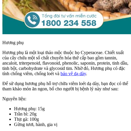
Hương phụ
Hương phụ là một loại thảo mộc thuộc họ Cyperaceae. Chiết xuất
của cây chứa một số chất chuyển hóa thứ cấp bao gồm tannin,
ancaloit, triterpenoid, flavonoid, phenolic, saponin, protein, tinh dầu,
tinh bột, carbohydrate và glycosid tim. Nhờ đó, Hương phụ có đặc
tính chống viêm, chống loét và
bảo vệ dạ dày
.
Để sử dụng hương phụ hỗ trợ chữa viêm loét dạ dày, bạn đọc có thể
tham khảo món ăn ngon, bổ cho người bị bệnh lý này như sau:
Nguyên liệu:
Hương phụ: 15g
Trần bì: 20g
Thịt gà: 100g
Gừng tươi, hành, gia vị