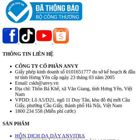
THÔNG TIN LIÊN HỆ
CÔNG TY CỔ PHẦN ANVY
Giấy phép kinh doanh số 0101651777 do sở kế hoạch & đầu
tư tỉnh Hưng Yên cấp ngày 23 tháng 03 năm 2005
Email: cskh@anvy.vn
Địa chỉ: Thôn Bá Khê, xã Văn Giang, tỉnh Hưng Yên, Việt
Nam
VPDD: Lô A5/D21, ngõ 11 Duy Tân, khu đô thị mới Cầu
Giấy, phường Cầu Giấy, thành phố Hà Nội, Việt Nam
1800 234 558 (Miễn phí cước)
SẢN PHẨM
HỖN DỊCH DẠ DÀY ANVITRA