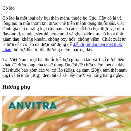
Cỏ lào
Cỏ lào là một loại cây bụi thân mềm, thuộc họ Cúc. Cây có lá và
lông tạo ra mùi thơm khi được chế biến thành dạng thuốc sắc. Các
đánh giá chỉ ra rằng loại cây này có các chất hóa học thực vật như
flavonoid, tannin, steroid, terpenoid và glycoside tim, có hoạt tính
giảm đau, kháng khuẩn, chống oxy hóa, chống viêm. Chiết xuất từ ​​
lá tươi của cỏ lào đã được sử dụng để
điều trị nhiều loại loét khác
nhau
, hỗ trợ điều trị tổn thương niêm mạc dạ dày.
Tại Việt Nam, một bài thuốc kết hợp giữa cỏ lào và 1 số dược liệu
khác đã được ông cha ta sử dụng lâu đời để chữa viêm loét dạ dày.
Bài thuốc bao gồm các vị: cỏ lào (20g), dạ cảm (20g), tam thất nam
(5g) và lá khôi (30g), đem tất cả sắc lấy nước và uống hàng ngày.
Hương phụ