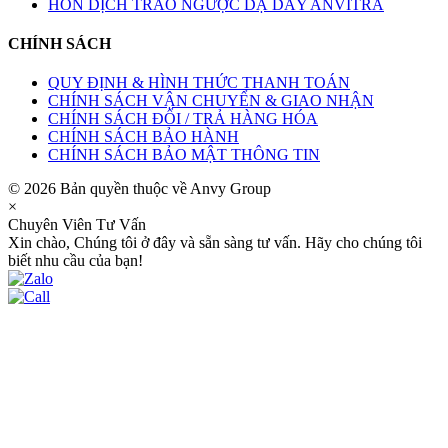
HỖN DỊCH TRÀO NGƯỢC DẠ DÀY ANVITRA
CHÍNH SÁCH
QUY ĐỊNH & HÌNH THỨC THANH TOÁN
CHÍNH SÁCH VẬN CHUYỂN & GIAO NHẬN
CHÍNH SÁCH ĐỔI / TRẢ HÀNG HÓA
CHÍNH SÁCH BẢO HÀNH
CHÍNH SÁCH BẢO MẬT THÔNG TIN
© 2026 Bản quyền thuộc về Anvy Group
×
Chuyên Viên Tư Vấn
Xin chào, Chúng tôi ở đây và sẵn sàng tư vấn. Hãy cho chúng tôi
biết nhu cầu của bạn!