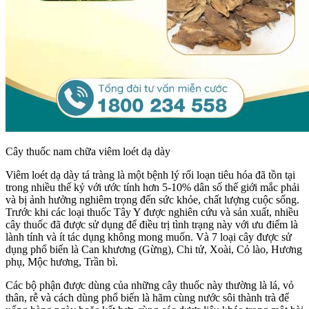
Cây thuốc nam chữa viêm loét dạ dày
Viêm loét dạ dày tá tràng là một bệnh lý rối loạn tiêu hóa đã tồn tại
trong nhiều thế kỷ với ước tính hơn 5-10% dân số thế giới mắc phải
và bị ảnh hưởng nghiêm trọng đến sức khỏe, chất lượng cuộc sống.
Trước khi các loại thuốc Tây Y được nghiên cứu và sản xuất, nhiều
cây thuốc đã được sử dụng để điều trị tình trạng này với ưu điểm là
lành tính và ít tác dụng không mong muốn. Và 7 loại cây được sử
dụng phổ biến là Can khương (Gừng), Chi tử, Xoài, Cỏ lào, Hương
phụ, Mộc hương, Trần bì.
Các bộ phận được dùng của những cây thuốc này thường là lá, vỏ
thân, rễ và cách dùng phổ biến là hãm cùng nước sôi thành trà để