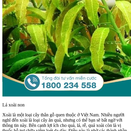
Lá xoài non
Xoài là một loại cây thân gỗ quen thuộc ở Việt Nam. Nhiều người
nghĩ đến xoài là loại cây ăn quả, nhưng có thể bạn sẽ bất ngờ với
thông tin này. Bên cạnh lợi ích cho quả, lá, rễ, quả xoài còn là vị
thuốc hỗ trợ chữa viêm loét dạ dày. Điều này là nhờ các thành phần