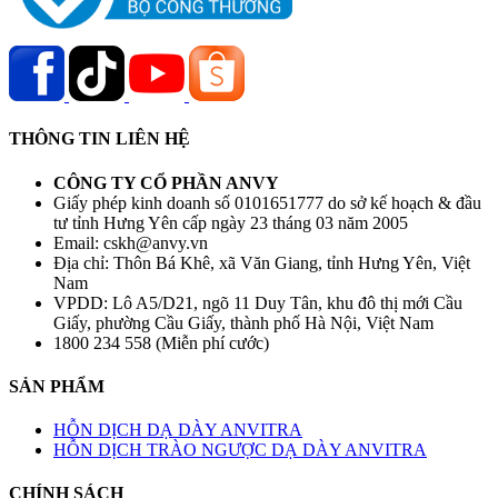
THÔNG TIN LIÊN HỆ
CÔNG TY CỔ PHẦN ANVY
Giấy phép kinh doanh số 0101651777 do sở kế hoạch & đầu
tư tỉnh Hưng Yên cấp ngày 23 tháng 03 năm 2005
Email: cskh@anvy.vn
Địa chỉ: Thôn Bá Khê, xã Văn Giang, tỉnh Hưng Yên, Việt
Nam
VPDD: Lô A5/D21, ngõ 11 Duy Tân, khu đô thị mới Cầu
Giấy, phường Cầu Giấy, thành phố Hà Nội, Việt Nam
1800 234 558 (Miễn phí cước)
SẢN PHẨM
HỖN DỊCH DẠ DÀY ANVITRA
HỖN DỊCH TRÀO NGƯỢC DẠ DÀY ANVITRA
CHÍNH SÁCH