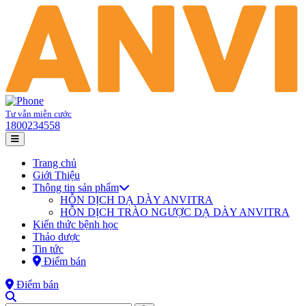
Tư vẫn miễn cước
1800234558
Trang chủ
Giới Thiệu
Thông tin sản phẩm
HỖN DỊCH DẠ DÀY ANVITRA
HỖN DỊCH TRÀO NGƯỢC DẠ DÀY ANVITRA
Kiến thức bệnh học
Thảo dược
Tin tức
Điểm bán
Điểm bán