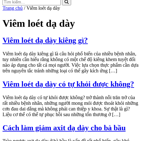
Trang chủ
/ Viêm loét dạ dày
Viêm loét dạ dày
Viêm loét dạ dày kiêng gì?
Viêm loét dạ dày kiêng gì là câu hỏi phổ biến của nhiều bệnh nhân,
tuy nhiên cần hiểu rằng không có một chế độ kiêng khem tuyệt đối
nào áp dụng cho tất cả mọi người. Việc lựa chọn thực phẩm cần dựa
trên nguyên tắc tránh những loại có thể gây kích ứng […]
Viêm loét dạ dày có tự khỏi được không?
Viêm loét dạ dày có tự khỏi được không? trở thành nỗi trăn trở của
rất nhiều bệnh nhân, những người mong mỏi được thoát khỏi những
cơn đau dai dẳng mà không phải can thiệp y khoa. Sự thật là gì?
Liệu cơ thể có thể tự phục hồi sau những tổn thương ở […]
Cách làm giảm axit dạ dày cho bà bầu
Trào ngược axit dạ dày ở bà bầu là vấn đề rất phổ biến, gây khó