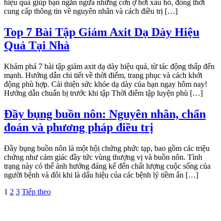
hiệu quả giúp bạn ngăn ngừa những cơn ợ hơi xấu hổ, đồng thời
cung cấp thông tin về nguyên nhân và cách điều trị […]
Top 7 Bài Tập Giảm Axit Dạ Dày Hiệu
Quả Tại Nhà
Khám phá 7 bài tập giảm axit dạ dày hiệu quả, từ tác động thấp đến
mạnh. Hướng dẫn chi tiết về thời điểm, trang phục và cách khởi
động phù hợp. Cải thiện sức khỏe dạ dày của bạn ngay hôm nay!
Hướng dẫn chuẩn bị trước khi tập Thời điểm tập luyện phù […]
Đầy bụng buồn nôn: Nguyên nhân, chẩn
đoán và phương pháp điều trị
Đầy bụng buồn nôn là một hội chứng phức tạp, bao gồm các triệu
chứng như cảm giác đầy tức vùng thượng vị và buồn nôn. Tình
trạng này có thể ảnh hưởng đáng kể đến chất lượng cuộc sống của
người bệnh và đôi khi là dấu hiệu của các bệnh lý tiềm ẩn […]
Phân
1
2
3
Tiếp theo
trang
bài