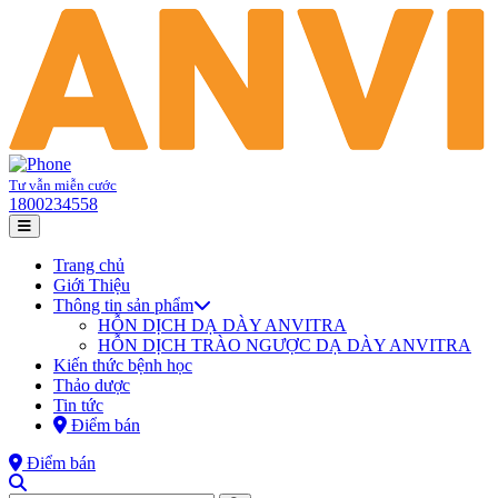
Tư vẫn miễn cước
1800234558
Trang chủ
Giới Thiệu
Thông tin sản phẩm
HỖN DỊCH DẠ DÀY ANVITRA
HỖN DỊCH TRÀO NGƯỢC DẠ DÀY ANVITRA
Kiến thức bệnh học
Thảo dược
Tin tức
Điểm bán
Điểm bán