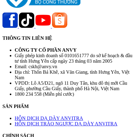
THÔNG TIN LIÊN HỆ
CÔNG TY CỔ PHẦN ANVY
Giấy phép kinh doanh số 0101651777 do sở kế hoạch & đầu
tư tỉnh Hưng Yên cấp ngày 23 tháng 03 năm 2005
Email: cskh@anvy.vn
Địa chỉ: Thôn Bá Khê, xã Văn Giang, tỉnh Hưng Yên, Việt
Nam
VPDD: Lô A5/D21, ngõ 11 Duy Tân, khu đô thị mới Cầu
Giấy, phường Cầu Giấy, thành phố Hà Nội, Việt Nam
1800 234 558 (Miễn phí cước)
SẢN PHẨM
HỖN DỊCH DẠ DÀY ANVITRA
HỖN DỊCH TRÀO NGƯỢC DẠ DÀY ANVITRA
CHÍNH SÁCH