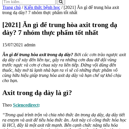
Trang chủ
/
Kiến thức bệnh học
/ [2021] Ăn gì để trung hòa axit
trong dạ dày? 7 nhóm thực phẩm tốt nhất
[2021] Ăn gì để trung hòa axit trong dạ
dày? 7 nhóm thực phẩm tốt nhất
15/07/2021
admin
Ăn gì để trung hòa axit trong dạ dày?
Bởi các cơn trào ngược axit
dạ dày cứ xảy đến liên tục, gây ra những cơn đau dữ dội vùng
trước ngực và cơn ợ chua xảy ra liên tiếp. Đừng vội dùng đến
thuốc, hãy mở tủ lạnh nhà bạn ra vì sẽ có những thực phẩm vô
cùng hữu hiệu giúp trung hòa axit dạ dày và hạn chế sự khó chịu
cho bạn.
Axit trong dạ dày là gì?
Theo
Sciencedirect
:
“Trong quá trình trộn và chia nhỏ thức ăn trong dạ dày, dạ dày tiết
ra enzym và axit để tiêu hóa thức ăn. Axit này có công thức hóa học
là HCl, đây là một axit rất mạnh. Bên cạnh chức năng tiêu hóa