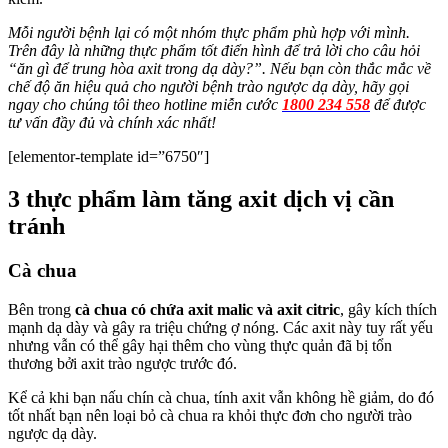
Mỗi người bệnh lại có một nhóm thực phẩm phù hợp với mình.
Trên đây là những thực phẩm tốt điển hình để trả lời cho câu hỏi
“ăn gì để trung hòa axit trong dạ dày?”. Nếu bạn còn thắc mắc về
chế độ ăn hiệu quả cho người bệnh trào ngược dạ dày,
hãy gọi
ngay cho chúng tôi theo hotline miễn cước
1800 234 558
để được
tư vấn đầy đủ và chính xác nhất!
[elementor-template id=”6750″]
3 thực phẩm làm tăng axit dịch vị cần
tránh
Cà chua
Bên trong
cà chua có chứa axit malic và axit citric
, gây kích thích
mạnh dạ dày và gây ra triệu chứng ợ nóng. Các axit này tuy rất yếu
nhưng vẫn có thể gây hại thêm cho vùng thực quản đã bị tổn
thương bởi axit trào ngược trước đó.
Kể cả khi bạn nấu chín cà chua, tính axit vẫn không hề giảm, do đó
tốt nhất bạn nên loại bỏ cà chua ra khỏi thực đơn cho người trào
ngược dạ dày.