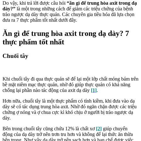
Do vậy, khi trả lời được câu hỏi
“
ăn gì để trung hòa axit trong dạ
dày?”
là một trong những cách để giảm các triệu chứng của bệnh
trào ngược dạ dày thực quản. Các chuyên gia tiêu hóa đã lựa chọn
đưa ra 7 thực phẩm tốt nhất dưới đây.
Ăn gì để trung hòa axit trong dạ dày? 7
thực phẩm tốt nhất
Chuối tây
Khi chuối tây đi qua thực quản sẽ để lại một lớp chất mỏng bám trên
bề mặt niêm mạc thực quản, nhờ đó giúp thực quản có khả năng
chống lại phần nào tác động của axit dạ dày
[1]
.
Hơn nữa, chuối tây là một thực phẩm có tính kiềm, khi đưa vào dạ
dày sẽ có tác dụng trung hòa axit. Nhờ đó ngăn chặn được các triệu
chứng ợ nóng và ợ chua cực kì khó chịu ở người bị trào ngược dạ
dày.
Bên trong chuối tây cũng chứa 12% là chất xơ
[2]
giúp chuyển
động của dạ dày trở nên trơn tru hơn và không để lại thức ăn thừa
bên trong. Như vậy dạ dày trở nên sạch hơn và hạn chế được việc