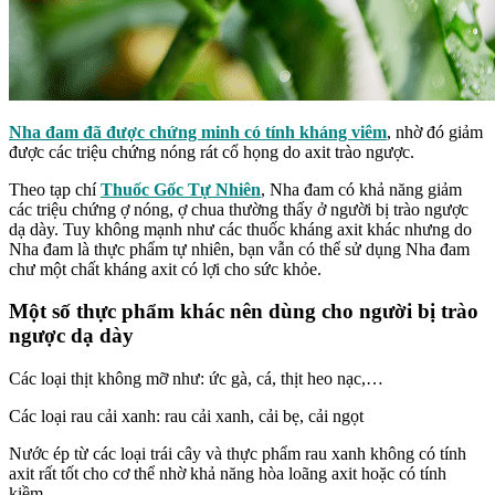
Nha đam đã được
chứng minh
có tính kháng viêm
, nhờ đó giảm
được các triệu chứng nóng rát cổ họng do axit trào ngược.
Theo tạp chí
Thuốc Gốc Tự Nhiên
, Nha đam có khả năng giảm
các triệu chứng ợ nóng, ợ chua thường thấy ở người bị trào ngược
dạ dày. Tuy không mạnh như các thuốc kháng axit khác nhưng do
Nha đam là thực phẩm tự nhiên, bạn vẫn có thể sử dụng Nha đam
chư một chất kháng axit có lợi cho sức khỏe.
Một số thực phẩm khác nên dùng cho người bị trào
ngược dạ dày
Các loại thịt không mỡ như: ức gà, cá, thịt heo nạc,…
Các loại rau cải xanh: rau cải xanh, cải bẹ, cải ngọt
Nước ép từ các loại trái cây và thực phẩm rau xanh không có tính
axit rất tốt cho cơ thể nhờ khả năng hòa loãng axit hoặc có tính
kiềm.