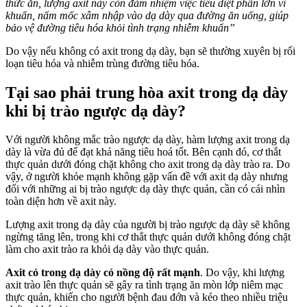
thức ăn, lượng axit này còn đảm nhiệm việc tiêu diệt phần lớn vi
khuẩn, nấm mốc xâm nhập vào dạ dày qua đường ăn uống, giúp
bảo vệ đường tiêu hóa khỏi tình trạng nhiễm khuẩn”
Do vậy nếu không có axit trong dạ dày, bạn sẽ thường xuyên bị rối
loạn tiêu hóa và nhiễm trùng đường tiêu hóa.
Tại sao phải trung hòa axit trong dạ dày
khi bị trào ngược dạ dày?
Với người
không mắc
trào ngược dạ dày, hàm lượng axit trong dạ
dày là vừa đủ để đạt khả năng tiêu hoá tốt. Bên cạnh đó, cơ thắt
thực quản dưới đóng chặt không cho axit trong dạ dày trào ra. Do
vậy, ở người khỏe mạnh không gặp vấn đề với axit dạ dày nhưng
đối với những ai bị trào ngược dạ dày thực quản, cần có cái nhìn
toàn diện hơn về axit này
.
Lượng axit trong dạ dày của người bị trào ngược dạ dày sẽ không
ngừng tăng lên, trong khi cơ thắt thực quản dưới không đóng chặt
làm cho axit trào ra khỏi dạ dày vào thực quản.
Axit có trong dạ dày có nồng độ rất mạnh
. Do vậy, khi lượng
axit trào lên thực quản sẽ gây ra tình trạng ăn mòn lớp niêm mạc
thực quản, khiến cho người bệnh đau đớn và kéo theo nhiều triệu