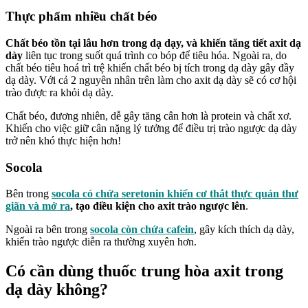
Thực phẩm nhiều chất béo
Chất béo tồn tại lâu hơn trong dạ dạy, và khiến tăng tiết axit dạ
dày
liên tục trong suốt quá trình co bóp để tiêu hóa. Ngoài ra, do
chất béo tiêu hoá trì trệ khiến chất béo bị tích trong dạ dày gây đầy
dạ dày. Với cả 2 nguyên nhân trên làm cho axit dạ dày sẽ có cơ hội
trào được ra khỏi dạ dày.
Chất béo, đương nhiên, dễ gây tăng cân hơn là protein và chất xơ.
Khiến cho việc giữ cân nặng lý tưởng để điều trị trào ngược dạ dày
trở nên khó thực hiện hơn!
Socola
Bên trong
socola có chứa seretonin khiến cơ thắt thực quản thư
giãn và mở ra
, tạo điều kiện cho axit trào ngược lên
.
Ngoài ra bên trong
socola còn chứa
cafein
, gây kích thích dạ dày,
khiến trào ngược diễn ra thường xuyên hơn.
Có cần dùng thuốc trung hòa axit trong
dạ dày không?