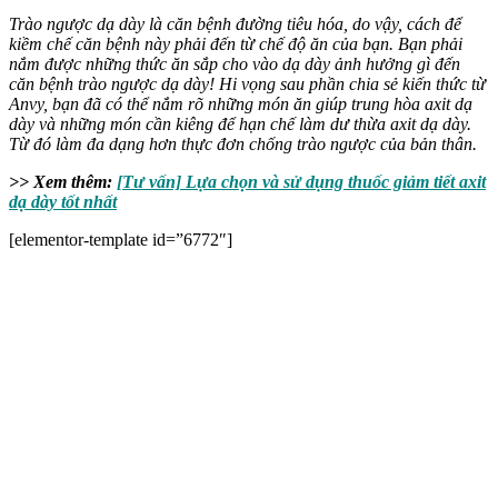
Trào ngược dạ dày là căn bệnh đường tiêu hóa, do vậy, cách để
kiềm chế căn bệnh này phải đến từ chế độ ăn của bạn. Bạn phải
nắm được những thức ăn sắp cho vào dạ dày ảnh hưởng gì đến
căn bệnh trào ngược dạ dày! Hi vọng sau phần chia sẻ kiến thức từ
Anvy, bạn đã có thể nắm rõ những món ăn giúp trung hòa axit dạ
dày và những món cần kiêng để hạn chế làm dư thừa axit dạ dày.
Từ đó làm đa dạng hơn thực đơn chống trào ngược của bản thân.
>> Xem thêm:
[Tư vấn] Lựa chọn và sử dụng thuốc giảm tiết axit
dạ dày tốt nhất
[elementor-template id=”6772″]