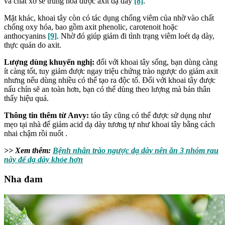
và chất xơ sẽ trung hòa được axit dạ dày
[8]
.
Mặt khác, khoai tây còn có tác dụng chống viêm của nhờ vào chất
chống oxy hóa, bao gồm axit phenolic, carotenoit hoặc
anthocyanins
[9]
. Nhờ đó giúp giảm đi tình trạng viêm loét dạ dày,
thực quản do axit.
Lượng dùng khuyến nghị:
đối với khoai tây sống, bạn dùng càng
ít càng tốt, tuy giảm được ngay triệu chứng trào ngược do giảm axit
nhưng nếu dùng nhiều có thể tạo ra độc tố. Đối với khoai tây được
nấu chín
sẽ an toàn hơn, bạn có thể dùng theo lượng mà bản thân
thấy hiệu quả.
Thông tin thêm từ Anvy:
táo tây cũng có thể được sử dụng như
mẹo tại nhà để giảm acid dạ dày tương tự như khoai tây bằng cách
nhai chậm rồi nuốt .
>> Xem thêm:
Bệnh nhân trào ngược dạ dày nên ăn 3 nhóm rau
này để dạ dày khỏe hơn
Nha đam