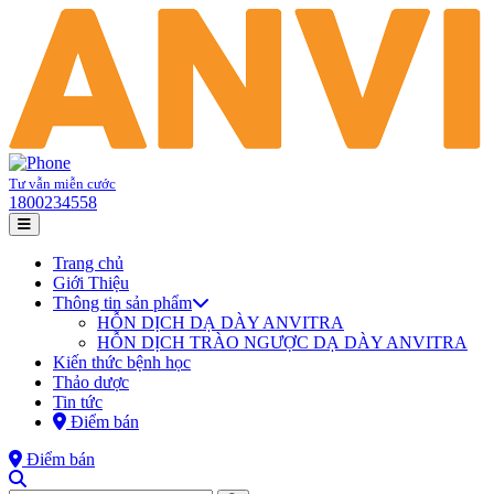
Tư vẫn miễn cước
1800234558
Trang chủ
Giới Thiệu
Thông tin sản phẩm
HỖN DỊCH DẠ DÀY ANVITRA
HỖN DỊCH TRÀO NGƯỢC DẠ DÀY ANVITRA
Kiến thức bệnh học
Thảo dược
Tin tức
Điểm bán
Điểm bán