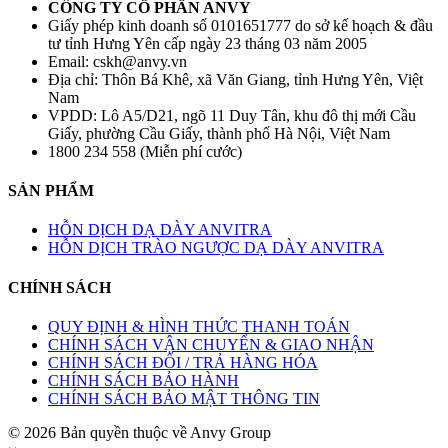
CÔNG TY CỔ PHẦN ANVY
Giấy phép kinh doanh số 0101651777 do sở kế hoạch & đầu
tư tỉnh Hưng Yên cấp ngày 23 tháng 03 năm 2005
Email: cskh@anvy.vn
Địa chỉ: Thôn Bá Khê, xã Văn Giang, tỉnh Hưng Yên, Việt
Nam
VPDD: Lô A5/D21, ngõ 11 Duy Tân, khu đô thị mới Cầu
Giấy, phường Cầu Giấy, thành phố Hà Nội, Việt Nam
1800 234 558 (Miễn phí cước)
SẢN PHẨM
HỖN DỊCH DẠ DÀY ANVITRA
HỖN DỊCH TRÀO NGƯỢC DẠ DÀY ANVITRA
CHÍNH SÁCH
QUY ĐỊNH & HÌNH THỨC THANH TOÁN
CHÍNH SÁCH VẬN CHUYỂN & GIAO NHẬN
CHÍNH SÁCH ĐỔI / TRẢ HÀNG HÓA
CHÍNH SÁCH BẢO HÀNH
CHÍNH SÁCH BẢO MẬT THÔNG TIN
© 2026 Bản quyền thuộc về Anvy Group