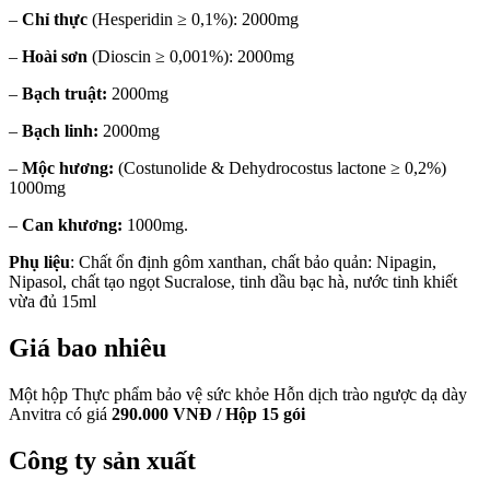
–
Chỉ thực
(Hesperidin ≥ 0,1%): 2000mg
–
Hoài sơn
(Dioscin ≥ 0,001%): 2000mg
–
Bạch truật:
2000mg
–
Bạch linh:
2000mg
–
Mộc hương:
(Costunolide & Dehydrocostus lactone ≥ 0,2%)
1000mg
–
Can khương:
1000mg.
Phụ liệu
: Chất ổn định gôm xanthan, chất bảo quản: Nipagin,
Nipasol, chất tạo ngọt Sucralose, tinh dầu bạc hà, nước tinh khiết
vừa đủ 15ml
Giá bao nhiêu
Một hộp Thực phẩm bảo vệ sức khỏe Hỗn dịch trào ngược dạ dày
Anvitra có giá
290.000 VNĐ / Hộp 15 gói
Công ty sản xuất