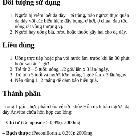
Đối tượng sử dụng
Người bị viêm loét dạ dày – tá tràng, trào ngược thực quản –
dạ dày với các biểu hiện: đầy bụng, ợ hơi, ợ chua, đau tức,
nóng rát vùng thượng vị.
Người hay uống bia, rượu hoặc thuốc gây hại cho dạ dày.
Liều dùng
Uống trực tiếp hoặc pha với nước ấm, trước khi ăn 30 phút
hoặc sau ăn 1 giờ.
Trẻ từ 2 – 5 tuổi: uống 1/2 gói/ lần x 3 lần/ ngày.
Trẻ trên 5 tuổi và người lớn: uống 1 gói/ lần x 3 lần/ngày.
Nên dùng 1- 2 tháng để đảm bảo hiệu quả.
Thành phần
Trong 1 gói Thực phẩm bảo vệ sức khỏe Hỗn dịch trào ngược dạ
dày Anvitra chứa hỗn hợp cao lỏng:
–
Chi tử
(Geniposide ≥ 0,9%): 2000mg
–
Bạch thược
(Paeoniflorin ≥ 0,3%): 2000mg