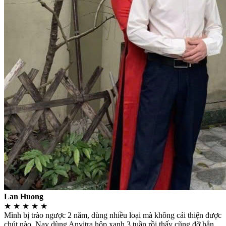
Lan Huong
★
★
★
★
★
Mình bị trào ngược 2 năm, dùng nhiều loại mà không cải thiện được
chút nào. Nay dùng Anvitra hộp xanh 3 tuần rồi thấy cũng đỡ hẳn,