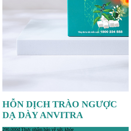
HỖN DỊCH TRÀO NGƯỢC
DẠ DÀY ANVITRA
290.000
₫
Thực phẩm bảo vệ sức khỏe