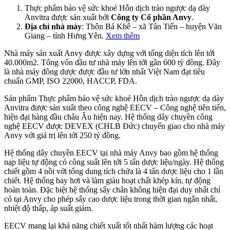
Thực phẩm bảo vệ sức khoẻ Hỗn dịch trào ngược dạ dày
Anvitra được sản xuất bởi
Công ty Cổ phần Anvy
.
Địa chỉ nhà máy
: Thôn Bá Khê – xã Tân Tiến – huyện Văn
Giang – tỉnh Hưng Yên.
Xem thêm
Nhà máy sản xuất Anvy được xây dựng với tổng diện tích lên tới
40.000m2. Tổng vốn đầu tư nhà máy lên tới gần 600 tỷ đồng. Đây
là nhà máy đông dược được đầu tư lớn nhất Việt Nam đạt tiêu
chuẩn GMP, ISO 22000, HACCP, FDA.
Sản phẩm Thực phẩm bảo vệ sức khoẻ Hỗn dịch trào ngược dạ dày
Anvitra được sản xuất theo công nghệ EECV – Công nghệ tiên tiến,
hiện đại hàng đầu châu Âu hiện nay. Hệ thống dây chuyền công
nghệ EECV được DEVEX (CHLB Đức) chuyển giao cho nhà máy
Anvy với giá trị lên tới 250 tỷ đồng.
Hệ thống dây chuyền EECV tại nhà máy Anvy bao gồm hệ thống
nạp liệu tự động có công suất lên tới 5 tấn dược liệu/ngày. Hệ thống
chiết gồm 4 nồi với tổng dung tích chứa là 4 tấn dược liệu cho 1 lần
chiết. Hệ thống bay hơi và làm giàu hoạt chất khép kín, tự động
hoàn toàn. Đặc biệt hệ thống sấy chân không hiện đại duy nhất chỉ
có tại Anvy cho phép sấy cao dược liệu trong thời gian ngắn nhất,
nhiệt độ thấp, áp suất giảm.
EECV mang lại khả năng chiết xuất tốt nhất hàm lượng các hoạt