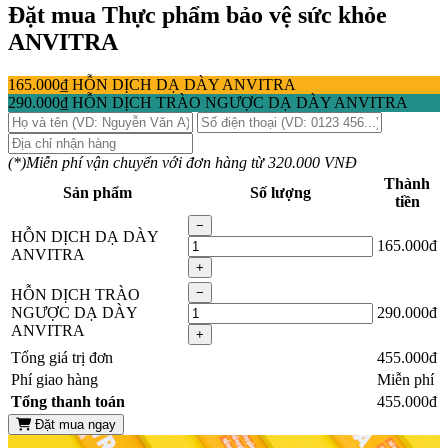
Đặt mua Thực phẩm bảo vệ sức khỏe
ANVITRA
165.000
₫
HỖN DỊCH DẠ DÀY ANVITRA
290.000
₫
HỖN DỊCH TRÀO NGƯỢC DẠ DÀY ANVITRA
(*)Miễn phí vận chuyển với đơn hàng từ 320.000 VNĐ
Thành
Sản phẩm
Số lượng
tiền
−
HỖN DỊCH DẠ DÀY
165.000đ
ANVITRA
+
−
HỖN DỊCH TRÀO
NGƯỢC DẠ DÀY
290.000đ
ANVITRA
+
Tổng giá trị đơn
455.000đ
Phí giao hàng
Miễn phí
Tổng thanh toán
455.000đ
Đặt mua ngay