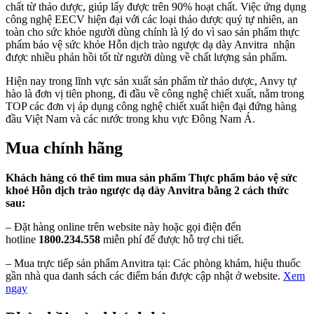
chất từ thảo dược, giúp lấy được trên 90% hoạt chất. Việc ứng dụng
công nghệ EECV hiện đại với các loại thảo dược quý tự nhiên, an
toàn cho sức khỏe người dùng chính là lý do vì sao sản phẩm thực
phẩm bảo vệ sức khỏe Hỗn dịch trào ngược dạ dày Anvitra nhận
được nhiều phản hồi tốt từ người dùng về chất lượng sản phẩm.
Hiện nay trong lĩnh vực sản xuất sản phẩm từ thảo dược, Anvy tự
hào là đơn vị tiên phong, đi đầu về công nghệ chiết xuất, nằm trong
TOP các đơn vị áp dụng công nghệ chiết xuất hiện đại đứng hàng
đầu Việt Nam và các nước trong khu vực Đông Nam Á.
Mua chính hãng
Khách hàng có thể tìm mua sản phẩm Thực phẩm bảo vệ sức
khoẻ Hỗn dịch trào ngược dạ dày Anvitra bằng 2 cách thức
sau:
– Đặt hàng online trên website này hoặc gọi điện đến
hotline
1800.234.558
miễn phí để được hỗ trợ chi tiết.
– Mua trực tiếp sản phẩm Anvitra tại: Các phòng khám, hiệu thuốc
gần nhà qua danh sách các điểm bán được cập nhật ở website.
Xem
ngay