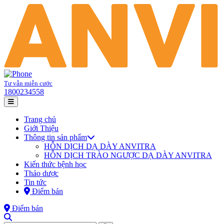
Tư vẫn miễn cước
1800234558
Trang chủ
Giới Thiệu
Thông tin sản phẩm
HỖN DỊCH DẠ DÀY ANVITRA
HỖN DỊCH TRÀO NGƯỢC DẠ DÀY ANVITRA
Kiến thức bệnh học
Thảo dược
Tin tức
Điểm bán
Điểm bán