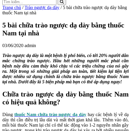
Trang chủ
/
Trào ngược dạ dày
/ 5 bài chữa trào ngược dạ dày bằng
thuốc Nam tại nhà
5 bài chữa trào ngược dạ dày bằng thuốc
Nam tại nhà
03/06/2020
admin
Trào ngược dạ dày là một bệnh lý phổ biến, có tới 20% người dân
mắc chứng trào ngược. Hầu hết những người mắc phải căn
bệnh này đều cảm thấy khó chịu vì các triệu chứng của nó gây
ra. Một trong số những giải pháp an toàn, tiết kiệm lại tiện lợi
được nhiều sử dụng chính là chữa trào ngược bằng thuốc Nam
tại nhà. Dưới đây là 5 biện pháp mà bạn có thể áp dụng ngay!
Chữa trào ngược dạ dày bằng thuốc Nam
có hiệu quả không?
Dùng
thuốc Nam chữa trào ngược dạ dày
hay các bệnh lý về dạ
dày thì cần điều trị lâu dài và mất thời gian khá lâu. Thêm vào đó,
mỗi bài thuốc Nam lại chỉ có thể tác động vào 1-2 nguyên nhân gây
trào ngược, trong khi trào ngược dạ dày lại xảy ra bởi nhiều nguyên