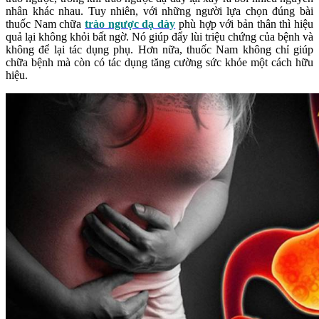
nhân khác nhau. Tuy nhiên, với những người lựa chọn đúng bài
thuốc Nam chữa
trào ngược dạ dày
phù hợp với bản thân thì hiệu
quả lại không khỏi bất ngờ. Nó giúp đẩy lùi triệu chứng của bệnh và
không để lại tác dụng phụ. Hơn nữa, thuốc Nam không chỉ giúp
chữa bệnh mà còn có tác dụng tăng cường sức khỏe một cách hữu
hiệu.