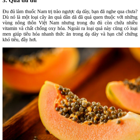
3. Quả đu đủ
Đu đủ làm thuốc Nam trị trào ngược dạ dày, bạn đã nghe qua chưa?
Dù nó là một loại cây ăn quả dân dã đã quá quen thuộc với những
vùng nông thôn Việt Nam nhưng trong đu đủ còn chứa nhiều
vitamin và chất chống oxy hóa. Ngoài ra loại quả này cũng có loại
men giúp tiêu hóa nhanh thức ăn trong dạ dày và hạn chế chứng
khó tiêu, đầy hơi.