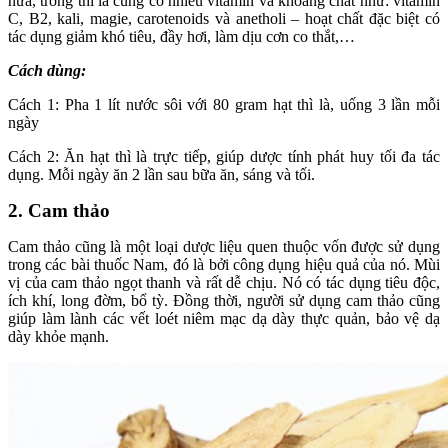
nữa, trong thì là cũng có nhiều vitamin và khoáng chất như: vitamin
C, B2, kali, magie, carotenoids và anetholi – hoạt chất đặc biệt có
tác dụng giảm khó tiêu, đầy hơi, làm dịu cơn co thắt,…
Cách dùng:
Cách 1: Pha 1 lít nước sôi với 80 gram hạt thì là, uống 3 lần mỗi
ngày
Cách 2: Ăn hạt thì là trực tiếp, giúp dược tính phát huy tối đa tác
dụng. Mỗi ngày ăn 2 lần sau bữa ăn, sáng và tối.
2. Cam thảo
Cam thảo cũng là một loại dược liệu quen thuộc vốn được sử dụng
trong các bài thuốc Nam, đó là bởi công dụng hiệu quả của nó. Mùi
vị của cam thảo ngọt thanh và rất dễ chịu. Nó có tác dụng tiêu độc,
ích khí, long đờm, bổ tỳ. Đồng thời, người sử dụng cam thảo cũng
giúp làm lành các vết loét niêm mạc dạ dày thực quản, bảo vệ dạ
dày khỏe mạnh.