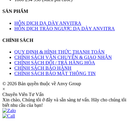
SẢN PHẨM
HỖN DỊCH DẠ DÀY ANVITRA
HỖN DỊCH TRÀO NGƯỢC DẠ DÀY ANVITRA
CHÍNH SÁCH
QUY ĐỊNH & HÌNH THỨC THANH TOÁN
CHÍNH SÁCH VẬN CHUYỂN & GIAO NHẬN
CHÍNH SÁCH ĐỔI / TRẢ HÀNG HÓA
CHÍNH SÁCH BẢO HÀNH
CHÍNH SÁCH BẢO MẬT THÔNG TIN
© 2026 Bản quyền thuộc về Anvy Group
×
Chuyên Viên Tư Vấn
Xin chào, Chúng tôi ở đây và sẵn sàng tư vấn. Hãy cho chúng tôi
biết nhu cầu của bạn!