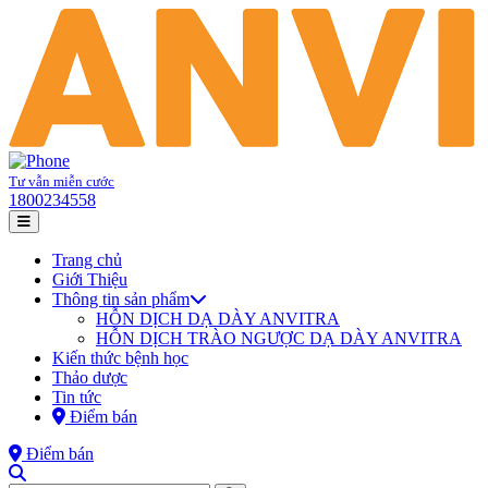
Tư vẫn miễn cước
1800234558
Trang chủ
Giới Thiệu
Thông tin sản phẩm
HỖN DỊCH DẠ DÀY ANVITRA
HỖN DỊCH TRÀO NGƯỢC DẠ DÀY ANVITRA
Kiến thức bệnh học
Thảo dược
Tin tức
Điểm bán
Điểm bán