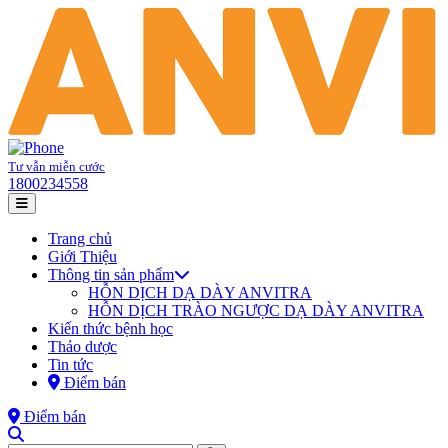
Tư vẫn miễn cước
1800234558
Trang chủ
Giới Thiệu
Thông tin sản phẩm
HỖN DỊCH DẠ DÀY ANVITRA
HỖN DỊCH TRÀO NGƯỢC DẠ DÀY ANVITRA
Kiến thức bệnh học
Thảo dược
Tin tức
Điểm bán
Điểm bán