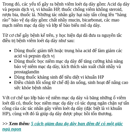
Trong đó, các yếu tố gây ra bệnh viêm loét dạ dày gồm: Acid dạ dày
và pepsin dịch vị, vi khuẩn HP, thuốc chống viêm không steroid,
rượu bia, thuốc lá. Những tác nhân gây hại này tấn công lên “hàng
rào” bảo vệ dạ dày gồm: chất nhầy mucin, bicarbonat, các mao
mạch niêm mạc dạ dày và lớp tế bào biểu mô dạ dày.
Từ cơ chế gây bệnh kể trên, y học hiện đại đã đưa ra nguyên tắc
điều trị bệnh viêm loét dạ dày như sau:
Dùng thuốc giảm tiết hoặc trung hòa acid để làm giảm các
acid và pepsin dịch vị
Dùng thuốc bọc niêm mạc dạ dày để tăng cường khả năng
bảo vệ niêm mạc dạ dày, kích thích sản xuất chất nhầy và
prostaglandin
Dùng thuốc kháng sinh để tiêu diệt vi khuẩn HP
Điều chỉnh lối sống từ chế độ ăn uống, sinh hoạt để nâng cao
sức khỏe bệnh nhân
Với cơ chế tạo lớp bảo vệ niêm mạc dạ dày và băng những ổ viêm
loét đã có, thuốc bọc niêm mạc dạ dày có tác dụng ngăn chặn sự tấn
công của các tác nhân gây viêm loét dạ dày (đặc biệt là vi khuẩn
HP), cùng với đó là giúp dạ dày được phục hồi tổn thương.
>> Xem thêm:
5 cách giảm đau dạ dày ban đêm để có một giấc
ngủ ngon