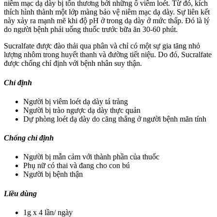
niêm mạc dạ dày bị tổn thương bởi những ổ viêm loét. Từ đó, kích
thích hình thành một lớp màng bảo vệ niêm mạc dạ dày. Sự liên kết
này xảy ra mạnh mẽ khi độ pH ở trong dạ dày ở mức thấp. Đó là lý
do người bệnh phải uống thuốc trước bữa ăn 30-60 phút.
Sucralfate được đào thải qua phân và chỉ có một sự gia tăng nhỏ
lượng nhôm trong huyết thanh và đường tiết niệu. Do đó, Sucralfate
được chống chỉ định với bệnh nhân suy thận.
Chỉ định
Người bị viêm loét dạ dày tá tràng
Người bị trào ngược dạ dày thực quản
Dự phòng loét dạ dày do căng thẳng ở người bệnh mãn tính
Chống chỉ định
Người bị mẫn cảm với thành phần của thuốc
Phụ nữ có thai và đang cho con bú
Người bị bệnh thận
Liều dùng
1g x 4 lần/ ngày