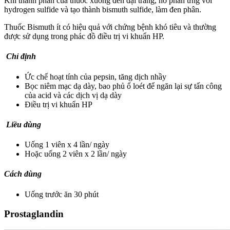
Khi thành phần của thuốc xuống đến đại tràng,
nó phản ứng với
hydrogen sulfide và tạo thành bismuth sulfide, làm đen phân.
Thuốc Bismuth ít có hiệu quả với chứng bệnh khó tiêu và thường
được sử dụng trong phác đồ điều trị vi khuẩn HP.
Chỉ định
Ức chế hoạt tính của pepsin, tăng dịch nhầy
Bọc niêm mạc dạ dày, bao phủ ổ loét để ngăn lại sự tấn công
của acid và các dịch vị dạ dày
Điều trị vi khuẩn HP
Liều dùng
Uống 1 viên x 4 lần/ ngày
Hoặc uống 2 viên x 2 lần/ ngày
Cách dùng
Uống trước ăn 30 phút
Prostaglandin