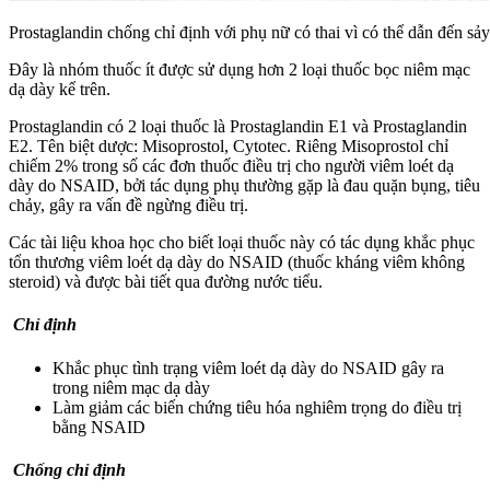
Prostaglandin chống chỉ định với phụ nữ có thai vì có thể dẫn đến sảy
Đây là nhóm thuốc ít được sử dụng hơn 2 loại thuốc bọc niêm mạc
dạ dày kể trên.
Prostaglandin có 2 loại thuốc là Prostaglandin E1 và Prostaglandin
E2. Tên biệt dược: Misoprostol, Cytotec. Riêng Misoprostol chỉ
chiếm 2% trong số các đơn thuốc điều trị cho người viêm loét dạ
dày do NSAID, bởi tác dụng phụ thường gặp là đau quặn bụng, tiêu
chảy, gây ra vấn đề ngừng điều trị.
Các tài liệu khoa học cho biết loại thuốc này có tác dụng khắc phục
tổn thương viêm loét dạ dày do NSAID (thuốc kháng viêm không
steroid) và được bài tiết qua đường nước tiểu.
Chỉ định
Khắc phục tình trạng viêm loét dạ dày do NSAID gây ra
trong niêm mạc dạ dày
Làm giảm các biến chứng tiêu hóa nghiêm trọng do điều trị
bằng NSAID
Chống chỉ định