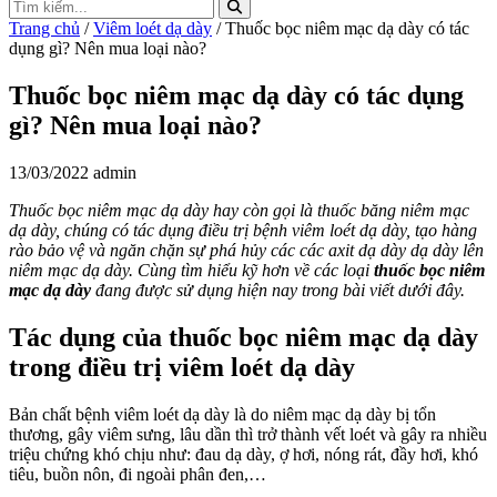
Trang chủ
/
Viêm loét dạ dày
/ Thuốc bọc niêm mạc dạ dày có tác
dụng gì? Nên mua loại nào?
Thuốc bọc niêm mạc dạ dày có tác dụng
gì? Nên mua loại nào?
13/03/2022
admin
Thuốc bọc niêm mạc dạ dày hay còn gọi là thuốc băng niêm mạc
dạ dày, chúng có tác dụng điều trị bệnh viêm loét dạ dày, tạo hàng
rào bảo vệ và ngăn chặn sự phá hủy các các axit dạ dày dạ dày lên
niêm mạc dạ dày. Cùng tìm hiểu kỹ hơn về các loại
thuốc bọc niêm
mạc dạ dày
đang được sử dụng hiện nay trong bài viết dưới đây.
Tác dụng của thuốc bọc niêm mạc dạ dày
trong điều trị viêm loét dạ dày
Bản chất bệnh viêm loét dạ dày là do niêm mạc dạ dày bị tổn
thương, gây viêm sưng, lâu dần thì trở thành vết loét và gây ra nhiều
triệu chứng khó chịu như: đau dạ dày, ợ hơi, nóng rát, đầy hơi, khó
tiêu, buồn nôn, đi ngoài phân đen,…