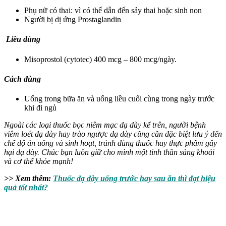
Phụ nữ có thai: vì có thể dẫn đến sảy thai hoặc sinh non
Người bị dị ứng
Prostaglandin
Liều dùng
Misoprostol (cytotec) 400 mcg – 800 mcg/ngày.
Cách dùng
Uống trong bữa ăn và uống liều cuối cùng trong ngày trước
khi đi ngủ
Ngoài các loại thuốc bọc niêm mạc dạ dày kể trên, người bệnh
viêm loét dạ dày hay trào ngược dạ dày cũng cần đặc biệt lưu ý đến
chế độ ăn uống và sinh hoạt, tránh dùng thuốc hay thực phẩm gây
hại dạ dày. Chúc bạn luôn giữ cho mình một tinh thần sảng khoái
và cơ thể khỏe mạnh!
>> Xem thêm:
Thuốc dạ dày uống trước hay sau ăn thì đạt hiệu
quả tốt nhất?