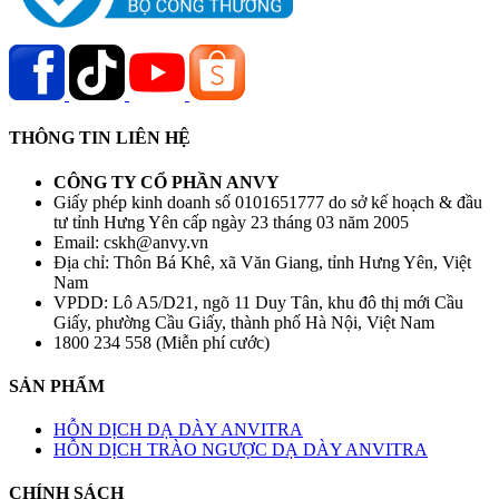
THÔNG TIN LIÊN HỆ
CÔNG TY CỔ PHẦN ANVY
Giấy phép kinh doanh số 0101651777 do sở kế hoạch & đầu
tư tỉnh Hưng Yên cấp ngày 23 tháng 03 năm 2005
Email: cskh@anvy.vn
Địa chỉ: Thôn Bá Khê, xã Văn Giang, tỉnh Hưng Yên, Việt
Nam
VPDD: Lô A5/D21, ngõ 11 Duy Tân, khu đô thị mới Cầu
Giấy, phường Cầu Giấy, thành phố Hà Nội, Việt Nam
1800 234 558 (Miễn phí cước)
SẢN PHẨM
HỖN DỊCH DẠ DÀY ANVITRA
HỖN DỊCH TRÀO NGƯỢC DẠ DÀY ANVITRA
CHÍNH SÁCH