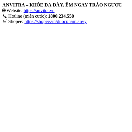
ANVITRA – KHỎE DẠ DÀY, ÊM NGAY TRÀO NGƯỢC
🌐 Website:
https://anvitra.vn
📞 Hotline (miễn cước):
1800.234.558
🛒 Shopee:
https://shopee.vn/duocpham.anvy