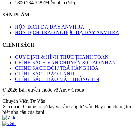
1800 234 558 (Miễn phí cước)
SẢN PHẨM
HỖN DỊCH DẠ DÀY ANVITRA
HỖN DỊCH TRÀO NGƯỢC DẠ DÀY ANVITRA
CHÍNH SÁCH
QUY ĐỊNH & HÌNH THỨC THANH TOÁN
CHÍNH SÁCH VẬN CHUYỂN & GIAO NHẬN
CHÍNH SÁCH ĐỔI / TRẢ HÀNG HÓA
CHÍNH SÁCH BẢO HÀNH
CHÍNH SÁCH BẢO MẬT THÔNG TIN
© 2026 Bản quyền thuộc về Anvy Group
×
Chuyên Viên Tư Vấn
Xin chào, Chúng tôi ở đây và sẵn sàng tư vấn. Hãy cho chúng tôi
biết nhu cầu của bạn!