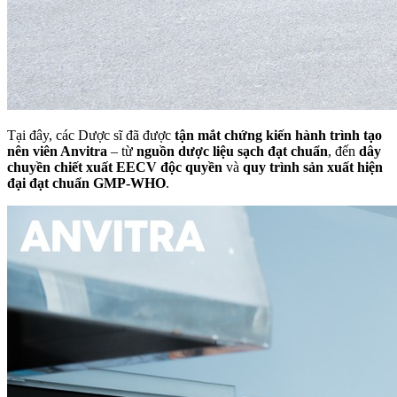
Tại đây, các Dược sĩ đã được
tận mắt chứng kiến hành trình tạo
nên viên Anvitra
– từ
nguồn dược liệu sạch đạt chuẩn
, đến
dây
chuyền chiết xuất EECV độc quyền
và
quy trình sản xuất hiện
đại đạt chuẩn GMP-WHO
.