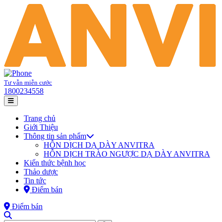
Tư vẫn miễn cước
1800234558
Trang chủ
Giới Thiệu
Thông tin sản phẩm
HỖN DỊCH DẠ DÀY ANVITRA
HỖN DỊCH TRÀO NGƯỢC DẠ DÀY ANVITRA
Kiến thức bệnh học
Thảo dược
Tin tức
Điểm bán
Điểm bán