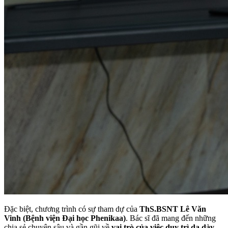
Đặc biệt, chương trình có sự tham dự của
ThS.BSNT Lê Văn
Vinh (Bệnh viện Đại học Phenikaa)
. Bác sĩ đã mang đến những
chia sẻ chuyên sâu và gần gũi về
vai trò của việc duy trì dạ dày