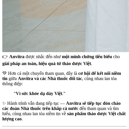
👉
Anvitra
được nhắc đến như
một minh chứng tiêu biểu
cho
giải pháp an toàn, hiệu quả từ thảo dược Việt
.
💚 Hơn cả một chuyến tham quan, đây là
cơ hội để kết nối niềm
tin
giữa
Anvitra và các Nhà thuốc đối tác
, cùng nhau lan tỏa
thông điệp:
“
Vì sức khỏe dạ dày Việt
.”
✨ Hành trình vẫn đang tiếp tục —
Anvitra sẽ tiếp tục đón chào
các đoàn Nhà thuốc trên khắp cả nước
đến tham quan và tìm
hiểu, cùng nhau lan tỏa niềm tin về
sản phẩm thảo dược Việt chất
lượng cao
.